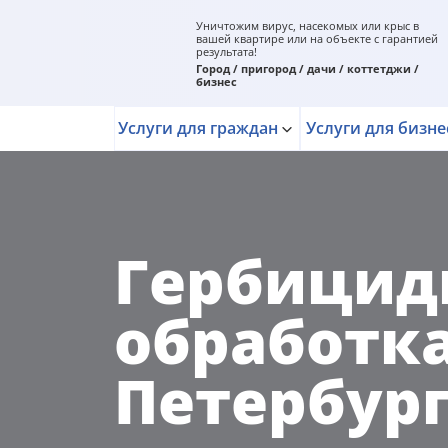
Уничтожим вирус, насекомых или крыс в
вашей квартире или на объекте с гарантией
результата!
Город / пригород / дачи / коттетджи /
бизнес
Услуги для граждан
Услуги для бизне
Гербицид
обработка
Петербург