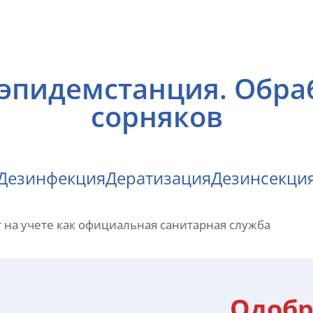
эпидемстанция. Обра
сорняков
Дезинфекция
Дератизация
Дезинсекци
 на учете как официальная санитарная служба
Одобр