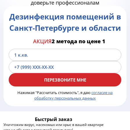
доверьте профессионалам
оперативное уничтожение комаров, по привлекательной цене и в
для обеспечения защиты и здоровья жителей. Свяжитесь с нами
короткое время. Заявка на дезинфекцию, дезинсекцию,
любым удобным способом, представленным на сайте, и оставьте
дератизацию может быть не всегда доступна обычным
Дезинфекция помещений в
заявку на дезинфекцию или уничтожение вирусов.
потребителям по цене или времени, поэтому обратившись за
нашими услугами , вы получите доступ к лучшим технологиям,
Санкт-Петербурге и области
мерам профилактики и рабочим способам защиты в удобное для
вас время.
АКЦИЯ
2 метода по цене 1
Нажимая "Рассчитать стоимость", я даю
согласие на
обработку персональных данных
Быстрый заказ
Уничтожим вирус, насекомых или крыс в вашей квартире
или на объекте с гарантией результата!