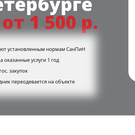
етербурге
и
от 1 500 р.
уют установленным нормам СанПиН
а оказанные услуги 1 год
ос. закупок
дник переодевается на объекте