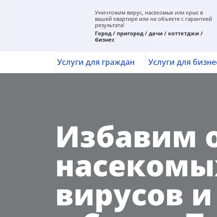
Уничтожим вирус, насекомых или крыс в
вашей квартире или на объекте с гарантией
результата!
Город / пригород / дачи / коттетджи /
бизнес
Услуги для граждан
Услуги для бизне
Избавим 
насекомых
вирусов и