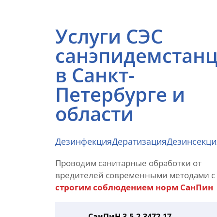
Услуги СЭС
санэпидемстан
в Санкт-
Петербурге и
области
Дезинфекция
Дератизация
Дезинсекци
Проводим санитарные обработки от
вредителей современными методами с
строгим соблюдением норм СанПин
СанПиН 3.5.2.3472-17