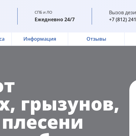
Вызов дез
СПБ и ЛО
Ежедневно 24/7
+7 (812) 24
са
Информация
Отзывы
от
, грызунов,
 плесени