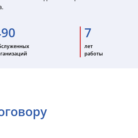
а.
490
7
бслуженных
лет
рганизаций
работы
оговору