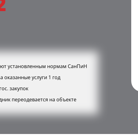
2
уют установленным нормам СанПиН
а оказанные услуги 1 год
ос. закупок
дник переодевается на объекте