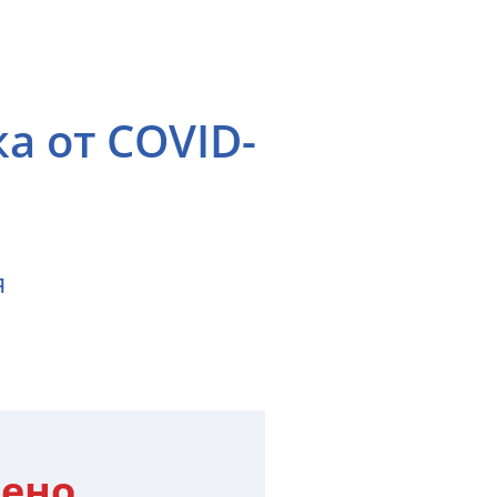
а от COVID-
я
ено