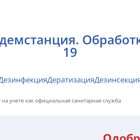
демстанция. Обработк
19
Дезинфекция
Дератизация
Дезинсекци
 на учете как официальная санитарная служба
Одобр