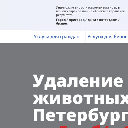
Уничтожим вирус, насекомых или крыс в
вашей квартире или на объекте с гарантией
результата!
Город / пригород / дачи / коттетджи /
бизнес
Услуги для граждан
Услуги для бизне
Удаление
животных 
Петербург