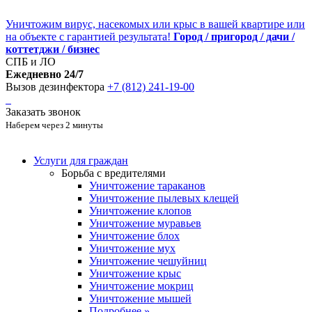
Уничтожим вирус, насекомых или крыс в вашей квартире или
на объекте с гарантией результата!
Город / пригород / дачи /
коттетджи / бизнес
СПБ и ЛО
Ежедневно 24/7
Вызов дезинфектора
+7 (812) 241-19-00
Заказать звонок
Наберем через 2 минуты
Услуги для граждан
Борьба с вредителями
Уничтожение тараканов
Уничтожение пылевых клещей
Уничтожение клопов
Уничтожение муравьев
Уничтожение блох
Уничтожение мух
Уничтожение чешуйниц
Уничтожение крыс
Уничтожение мокриц
Уничтожение мышей
Подробнее »